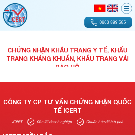
0963 889 585
CHỨNG NHẬN KHẨU TRANG Y TẾ, KHẨU
TRANG KHÁNG KHUẨN, KHẨU TRANG VẢI
BẢO HỘ
CÔNG TY CP TƯ VẤN CHỨNG NHẬN QUỐC
TẾ ICERT
ICERT
Dẫn lối doanh nghiệp
Chuẩn hóa để bứt phá