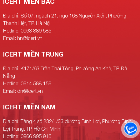
ICERT MIỀN BẮC
Địa chỉ: Số 07, ngách 21, ngõ 168 Nguyễn Xiển, Phường
Thanh Liệt, TP. Hà Nội
Hotline: 0963 889 585
Email: hn@icert.vn
ICERT MIỀN TRUNG
Địa chỉ: K171/63 Trần Thái Tông, Phường An Khê, TP. Đà
Gửi yêu cầu
Nẵng
Hotline: 0914 588 159
Email: dn@icert.vn
ICERT MIỀN NAM
Địa chỉ: Tầng 4 số 232/1/33 đường Bình Lợi, Phường Bình
Lợi Trung, TP. Hồ Chí Minh
Hotline: 0966 995 916