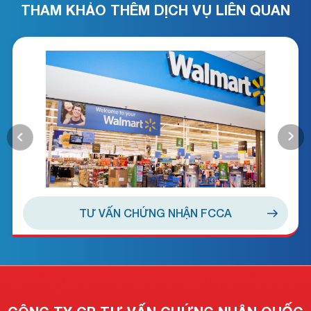
THAM KHẢO THÊM DỊCH VỤ LIÊN QUAN
TƯ VẤN CHỨNG NHẬN FCCA