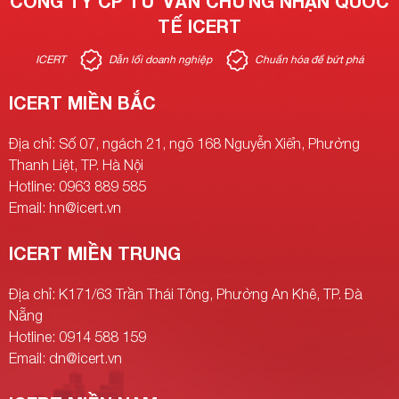
CÔNG TY CP TƯ VẤN CHỨNG NHẬN QUỐC
TẾ ICERT
ICERT
Dẫn lối doanh nghiệp
Chuẩn hóa để bứt phá
ICERT MIỀN BẮC
Địa chỉ: Số 07, ngách 21, ngõ 168 Nguyễn Xiển, Phường
Thanh Liệt, TP. Hà Nội
Hotline: 0963 889 585
Email: hn@icert.vn
ICERT MIỀN TRUNG
Địa chỉ: K171/63 Trần Thái Tông, Phường An Khê, TP. Đà
Nẵng
Hotline: 0914 588 159
Email: dn@icert.vn