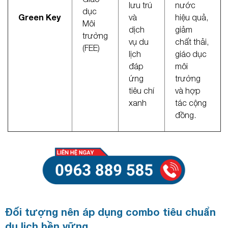
lưu trú
nước
dục
Green Key
và
hiệu quả,
Môi
dịch
giảm
trường
vụ du
chất thải,
(FEE)
lịch
giáo dục
đáp
môi
ứng
trường
tiêu chí
và hợp
xanh
tác cộng
đồng.
Đối tượng nên áp dụng combo tiêu chuẩn
du lịch bền vững