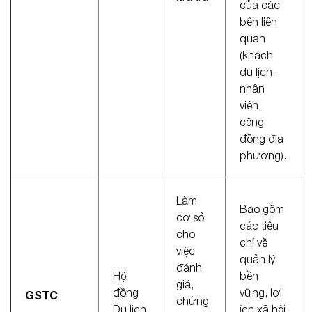
của các
bên liên
quan
(khách
du lịch,
nhân
viên,
cộng
đồng địa
phương).
Làm
Bao gồm
cơ sở
các tiêu
cho
chí về
việc
quản lý
đánh
Hội
bền
giá,
đồng
vững, lợi
GSTC
chứng
Du lịch
ích xã hội