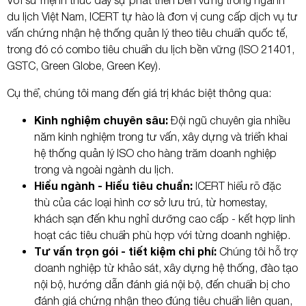
Với sứ mệnh thúc đẩy sự phát triển bền vững trong ngành
du lịch Việt Nam, ICERT tự hào là đơn vị cung cấp dịch vụ tư
vấn chứng nhận hệ thống quản lý theo tiêu chuẩn quốc tế,
trong đó có combo tiêu chuẩn du lịch bền vững (ISO 21401,
GSTC, Green Globe, Green Key).
Cụ thể, chúng tôi mang đến giá trị khác biệt thông qua:
Kinh nghiệm chuyên sâu:
Đội ngũ chuyên gia nhiều
năm kinh nghiệm trong tư vấn, xây dựng và triển khai
hệ thống quản lý ISO cho hàng trăm doanh nghiệp
trong và ngoài ngành du lịch.
Hiểu ngành - Hiểu tiêu chuẩn:
ICERT hiểu rõ đặc
thù của các loại hình cơ sở lưu trú, từ homestay,
khách sạn đến khu nghỉ dưỡng cao cấp - kết hợp linh
hoạt các tiêu chuẩn phù hợp với từng doanh nghiệp.
Tư vấn trọn gói - tiết kiệm chi phí:
Chúng tôi hỗ trợ
doanh nghiệp từ khảo sát, xây dựng hệ thống, đào tạo
Gửi yêu cầu
nội bộ, hướng dẫn đánh giá nội bộ, đến chuẩn bị cho
đánh giá chứng nhận theo đúng tiêu chuẩn liên quan,