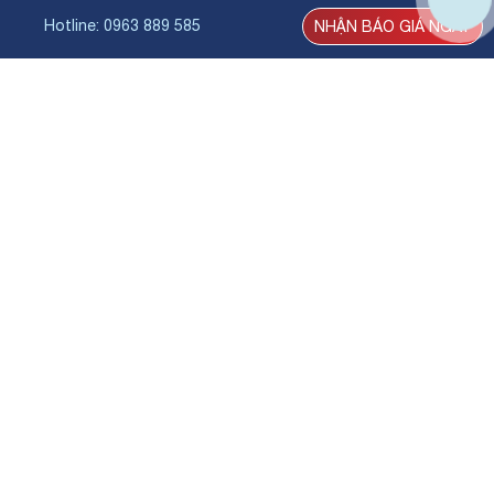
Hotline
: 0963 889 585
NHẬN BÁO GIÁ NGAY
CÔNG TY CP TƯ VẤN CHỨNG NHẬN QUỐC
TẾ ICERT
ICERT
Dẫn lối doanh nghiệp
Chuẩn hóa để bứt phá
ICERT MIỀN BẮC
Địa chỉ: Số 07, ngách 21, ngõ 168 Nguyễn Xiển, Phường
Thanh Liệt, TP. Hà Nội
Hotline: 0963 889 585
Email: hn@icert.vn
ICERT MIỀN TRUNG
Địa chỉ: K171/63 Trần Thái Tông, Phường An Khê, TP. Đà
Nẵng
Hotline: 0914 588 159
Email: dn@icert.vn