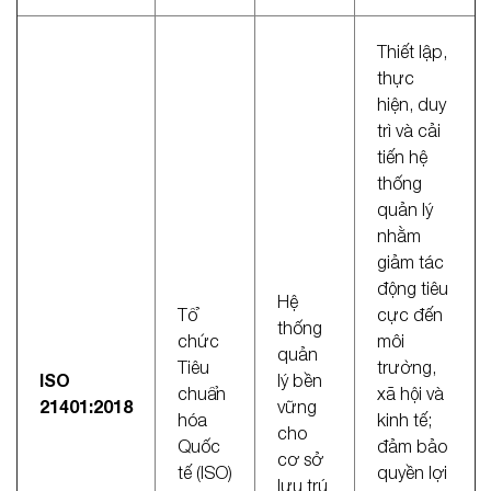
Thiết lập,
thực
hiện, duy
trì và cải
tiến hệ
thống
quản lý
nhằm
giảm tác
động tiêu
Hệ
Tổ
cực đến
thống
chức
môi
quản
Tiêu
trường,
ISO
lý bền
chuẩn
xã hội và
21401:2018
vững
hóa
kinh tế;
cho
Quốc
đảm bảo
cơ sở
tế (ISO)
quyền lợi
lưu trú