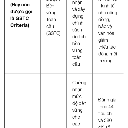
nhận
(Hay còn
Bền
- kinh tế
và xây
được gọi
vững
cho cộng
dựng
là GSTC
Toàn
đồng,
chính
Criteria)
cầu
bảo vệ
sách
(GSTC)
văn hóa,
du lịch
giảm
bền
thiểu tác
vững
động môi
toàn
trường.
cầu
Chứng
nhận
mức
Đánh giá
độ bền
theo 44
vững
tiêu chí
cho
và 380
các
chỉ số