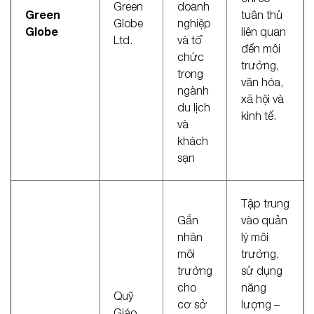
Green
doanh
Green
tuân thủ
Globe
nghiệp
Globe
liên quan
Ltd.
và tổ
đến môi
chức
trường,
trong
văn hóa,
ngành
xã hội và
du lịch
kinh tế.
và
khách
sạn
Tập trung
Gắn
vào quản
nhãn
lý môi
môi
trường,
trường
sử dụng
cho
năng
Quỹ
cơ sở
lượng –
Giáo