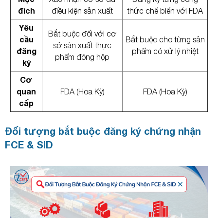
đích
điều kiện sản xuất
thức chế biến với FDA
Yêu
Bắt buộc đối với cơ
cầu
Bắt buộc cho từng sản
sở sản xuất thực
đăng
phẩm có xử lý nhiệt
phẩm đóng hộp
ký
Cơ
quan
FDA (Hoa Kỳ)
FDA (Hoa Kỳ)
cấp
Đối tượng bắt buộc đăng ký chứng nhận
FCE & SID