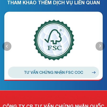
THAM KHẢO THÊM DỊCH VỤ LIÊN QUAN
TƯ VẤN CHỨNG NHẬN HALAL
CÔNG TY CP TƯ VẤN CHỨNG NHẬN QUỐC