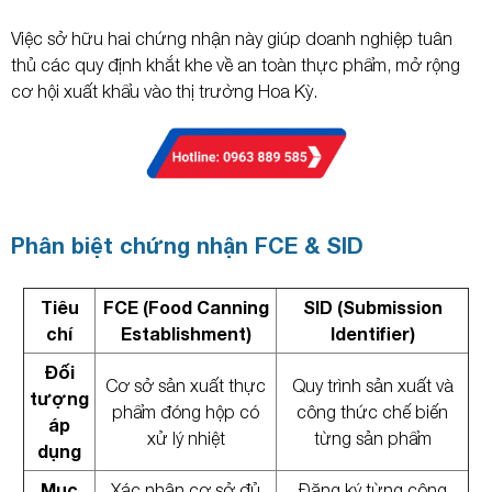
Việc sở hữu hai chứng nhận này giúp doanh nghiệp tuân
thủ các quy định khắt khe về an toàn thực phẩm, mở rộng
cơ hội xuất khẩu vào thị trường Hoa Kỳ.
Phân biệt chứng nhận FCE & SID
Tiêu
FCE (Food Canning
SID (Submission
chí
Establishment)
Identifier)
Đối
Cơ sở sản xuất thực
Quy trình sản xuất và
tượng
phẩm đóng hộp có
công thức chế biến
áp
xử lý nhiệt
từng sản phẩm
dụng
Mục
Xác nhận cơ sở đủ
Đăng ký từng công