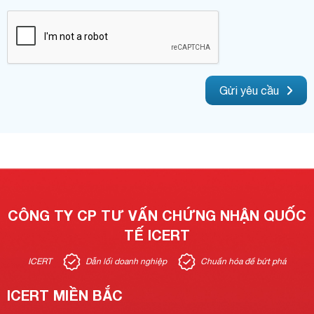
Gửi yêu cầu
CÔNG TY CP TƯ VẤN CHỨNG NHẬN QUỐC
TẾ ICERT
ICERT
Dẫn lối doanh nghiệp
Chuẩn hóa để bứt phá
ICERT MIỀN BẮC