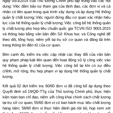
ngày 05/3/2014 của Thủ tướng Chính phủ tập trung vào các nội
dung: Việc đảm bảo sự tham gia của lãnh đạo, các đơn vị và cá
nhân có liên quan trong quá trình xây dựng và áp dụng Hệ thống
quản lý chất lượng; Việc người đứng đầu cơ quan xác nhận hiệu
lực của hệ thống quản lý chất lượng; Việc công bố hệ thống quản
lý chất lượng phù hợp tiêu chuẩn quốc gia TCVN ISO 9001:2015
và thông báo bằng văn bản đến Sở Khoa học và Công nghệ để
theo dõi, tổng hợp; niêm yết tại trụ sở cơ quan và đăng tải trên
trang thông tin điện tử của cơ quan.
Bên cạnh đó, kiểm tra việc cập nhật các thay đổi của văn bản
quy phạm pháp luật liên quan đến hoạt động xử lý công việc vào
hệ thống quản lý chất lượng. Việc công bố lại khi có sự điều
chỉnh, mở rộng, thu hẹp phạm vi áp dụng Hệ thống quản lý chất
lượng.
Kết quả 02 đợt kiểm tra: 60/60 đơn vị đã công bố áp dụng theo
Quyết định số 19/QĐ-TTg của Thủ tướng Chính phủ, thực hiện
kiện toàn ban chỉ đạo, niêm yết công khai chính sách chất lượng
tại trụ sở cơ quan; 55/60 đơn vị có ban hành mục tiêu chất lượng
hàng năm; 58/60 đơn vị thực hiện đánh giá nội bộ, họp xem xét