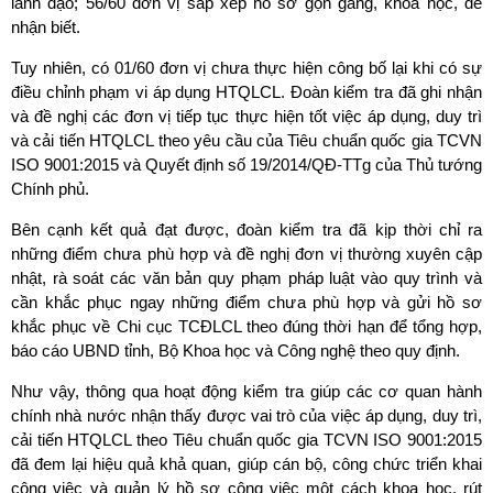
lãnh đạo; 56/60 đơn vị sắp xếp hồ sơ gọn gàng, khoa học, dễ
nhận biết.
Tuy nhiên, có 01/60 đơn vị chưa thực hiện công bố lại khi có sự
điều chỉnh phạm vi áp dụng HTQLCL. Đoàn kiểm tra đã ghi nhận
và đề nghị các đơn vị tiếp tục thực hiện tốt việc áp dụng, duy trì
và cải tiến HTQLCL theo yêu cầu của Tiêu chuẩn quốc gia TCVN
ISO 9001:2015 và Quyết định số 19/2014/QĐ-TTg của Thủ tướng
Chính phủ.
Bên cạnh kết quả đạt được, đoàn kiểm tra đã kịp thời chỉ ra
những điểm chưa phù hợp và đề nghị đơn vị thường xuyên cập
nhật, rà soát các văn bản quy phạm pháp luật vào quy trình và
cần khắc phục ngay những điểm chưa phù hợp và gửi hồ sơ
khắc phục về Chi cục TCĐLCL theo đúng thời hạn để tổng hợp,
báo cáo UBND tỉnh, Bộ Khoa học và Công nghệ theo quy định.
Như vậy, thông qua hoạt động kiểm tra giúp các cơ quan hành
chính nhà nước nhận thấy được vai trò của việc áp dụng, duy trì,
cải tiến HTQLCL theo Tiêu chuẩn quốc gia TCVN ISO 9001:2015
đã đem lại hiệu quả khả quan, giúp cán bộ, công chức triển khai
Gửi yêu cầu
công việc và quản lý hồ sơ công việc một cách khoa học, rút