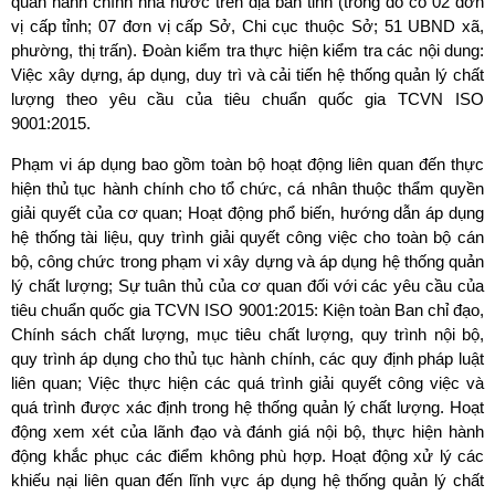
quan hành chính nhà nước trên địa bàn tỉnh (trong đó có 02 đơn
vị cấp tỉnh; 07 đơn vị cấp Sở, Chi cục thuộc Sở; 51 UBND xã,
phường, thị trấn). Đoàn kiểm tra thực hiện kiểm tra các nội dung:
Việc xây dựng, áp dụng, duy trì và cải tiến hệ thống quản lý chất
lượng theo yêu cầu của tiêu chuẩn quốc gia TCVN ISO
9001:2015.
Phạm vi áp dụng bao gồm toàn bộ hoạt động liên quan đến thực
hiện thủ tục hành chính cho tổ chức, cá nhân thuộc thẩm quyền
giải quyết của cơ quan; Hoạt động phổ biến, hướng dẫn áp dụng
hệ thống tài liệu, quy trình giải quyết công việc cho toàn bộ cán
bộ, công chức trong phạm vi xây dựng và áp dụng hệ thống quản
lý chất lượng; Sự tuân thủ của cơ quan đối với các yêu cầu của
tiêu chuẩn quốc gia TCVN ISO 9001:2015: Kiện toàn Ban chỉ đạo,
Chính sách chất lượng, mục tiêu chất lượng, quy trình nội bộ,
quy trình áp dụng cho thủ tục hành chính, các quy định pháp luật
liên quan; Việc thực hiện các quá trình giải quyết công việc và
quá trình được xác định trong hệ thống quản lý chất lượng. Hoạt
động xem xét của lãnh đạo và đánh giá nội bộ, thực hiện hành
động khắc phục các điểm không phù hợp. Hoạt động xử lý các
khiếu nại liên quan đến lĩnh vực áp dụng hệ thống quản lý chất