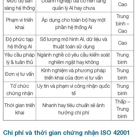
Mức độ sẵn
Doanh nghiệp đã có nền tảng
Cao
sàng hệ thống
quản lý AI hay chưa
Trung
Phạm vi triển
Áp dụng cho toàn bộ hay một
bình –
khai
phần hệ thống AI
Cao
Độ phức tạp
Số lượng mô hình AI, dữ liệu và
Cao
hệ thống AI
thuật toán sử dụng
Yêu cầu pháp
Ngành nghề có yêu cầu kiểm soát
Trung
lý & tuân thủ
nghiêm ngặt hay không
bình
Kinh nghiệm và phương pháp
Trung
Đơn vị tư vấn
triển khai của đơn vị tư vấn
bình
Tổ chức
Uy tín và phạm vi công nhận quốc
Trung
chứng nhận
tế
bình
Thấp –
Thời gian triển
Nhanh hay tiêu chuẩn sẽ ảnh
Trung
khai
hưởng chi phí
bình
Chi phí và thời gian chứng nhận ISO 42001