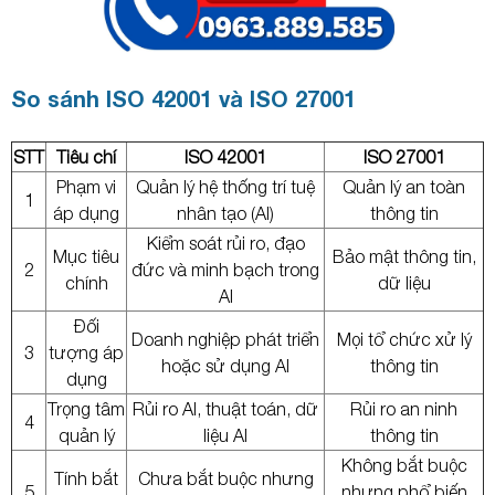
So sánh ISO 42001 và ISO 27001
STT
Tiêu chí
ISO 42001
ISO 27001
Phạm vi
Quản lý hệ thống trí tuệ
Quản lý an toàn
1
áp dụng
nhân tạo (AI)
thông tin
Kiểm soát rủi ro, đạo
Mục tiêu
Bảo mật thông tin,
2
đức và minh bạch trong
chính
dữ liệu
AI
Đối
Doanh nghiệp phát triển
Mọi tổ chức xử lý
3
tượng áp
hoặc sử dụng AI
thông tin
dụng
Trọng tâm
Rủi ro AI, thuật toán, dữ
Rủi ro an ninh
4
quản lý
liệu AI
thông tin
Không bắt buộc
Tính bắt
Chưa bắt buộc nhưng
5
nhưng phổ biến