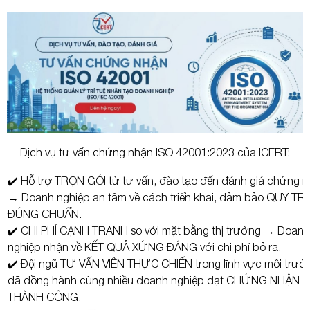
Dịch vụ tư vấn chứng nhận ISO 42001:2023 của ICERT:
✔️ Hỗ trợ TRỌN GÓI từ tư vấn, đào tạo đến đánh giá chứng 
→ Doanh nghiệp an tâm về cách triển khai, đảm bảo QUY TR
ĐÚNG CHUẨN.
✔️ CHI PHÍ CẠNH TRANH so với mặt bằng thị trường → Doanh
nghiệp nhận về KẾT QUẢ XỨNG ĐÁNG với chi phí bỏ ra.
✔️ Đội ngũ TƯ VẤN VIÊN THỰC CHIẾN trong lĩnh vực môi trườ
đã đồng hành cùng nhiều doanh nghiệp đạt CHỨNG NHẬN
THÀNH CÔNG.