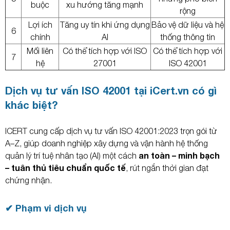
buộc
xu hướng tăng mạnh
rộng
Lợi ích
Tăng uy tín khi ứng dụng
Bảo vệ dữ liệu và hệ
6
chính
AI
thống thông tin
Mối liên
Có thể tích hợp với ISO
Có thể tích hợp với
7
hệ
27001
ISO 42001
Dịch vụ tư vấn ISO 42001 tại iCert.vn có gì
khác biệt?
ICERT cung cấp dịch vụ tư vấn ISO 42001:2023 trọn gói từ
A–Z, giúp doanh nghiệp xây dựng và vận hành hệ thống
an toàn – minh bạch
quản lý trí tuệ nhân tạo (AI) một cách
– tuân thủ tiêu chuẩn quốc tế
, rút ngắn thời gian đạt
chứng nhận.
✔ Phạm vi dịch vụ