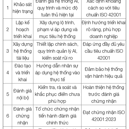
Đánh giá hệ thống AI,
Xác định khoảng
Khảo sát
1
quy trình và mức độ
cách so với tiêu
hiện trạng
tuân thủ hiện tại
chuẩn ISO 42001
Lập kế
Xây dựng lộ trình,
Định hướng triển khai
2
hoạch
phạm vi áp dụng và
rõ ràng, phù hợp
triển khai
mục tiêu hệ thống
doanh nghiệp
Xây dựng
Thiết lập chính sách,
Đáp ứng đầy đủ yêu
3
hệ thống
quy trình quản lý AI,
cầu tiêu chuẩn ISO
tài liệu
kiểm soát rủi ro
42001
Đào tạo
Hướng dẫn nhân sự
Đảm bảo hệ thống
4
và triển
áp dụng hệ thống vào
vận hành hiệu quả
khai
thực tế
Kiểm tra, rà soát và
Hoàn thiện hệ thống
Đánh giá
5
khắc phục điểm chưa
trước đánh giá
nội bộ
phù hợp
chứng nhận
Đánh giá
Tổ chức chứng nhận
Đạt chứng nhận ISO
6
chứng
tiến hành đánh giá
42001:2023
nhận
chính thức