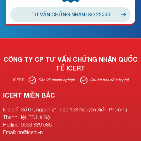
TƯ VẤN CHỨNG NHẬN ISO 22000
CÔNG TY CP TƯ VẤN CHỨNG NHẬN QUỐC
TẾ ICERT
ICERT
Dẫn lối doanh nghiệp
Chuẩn hóa để bứt phá
ICERT MIỀN BẮC
Địa chỉ: Số 07, ngách 21, ngõ 168 Nguyễn Xiển, Phường
Thanh Liệt, TP. Hà Nội
Hotline: 0963 889 585
Email: hn@icert.vn