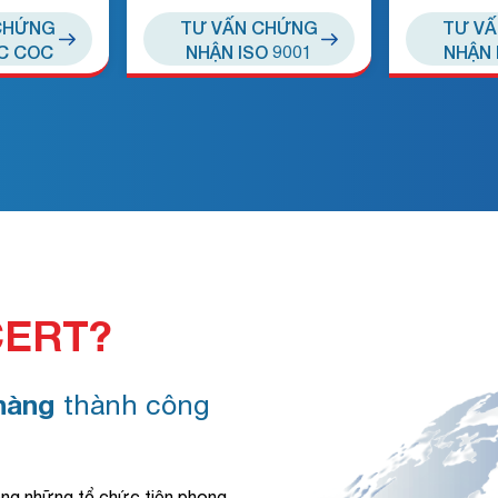
CHỨNG
TƯ VẤN CHỨNG
TƯ V
C COC
NHẬN ISO 9001
NHẬN 
CERT?
hàng
thành công
ong những tổ chức tiên phong