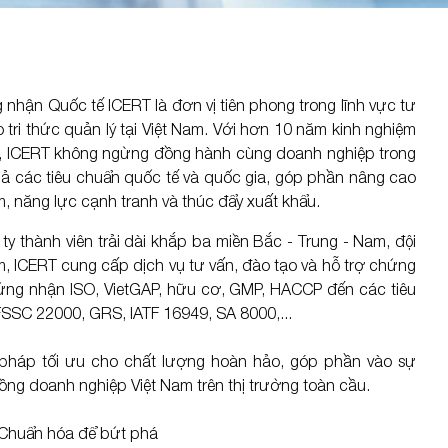
Xem thêm
KHẨU
BRAND QUỐC TẾ
GIÁO DỤC
hận Quốc tế ICERT là đơn vị tiên phong trong lĩnh vực tư
SCS
ISO 9001
tri thức quản lý tại Việt Nam. Với hơn 10 năm kinh nghiệm
, ICERT không ngừng đồng hành cùng doanh nghiệp trong
WALMART
ISO 14001
uả các tiêu chuẩn quốc tế và quốc gia, góp phần nâng cao
COSTCO
ISO 45001
, năng lực cạnh tranh và thúc đẩy xuất khẩu.
Disney
 thành viên trải dài khắp ba miền Bắc - Trung - Nam, đội
m, ICERT cung cấp dịch vụ tư vấn, đào tạo và hỗ trợ chứng
ADIDAS
hứng nhận ISO, VietGAP, hữu cơ, GMP, HACCP đến các tiêu
Xem thêm
SSC 22000, GRS, IATF 16949, SA 8000,...
pháp tối ưu cho chất lượng hoàn hảo, góp phần vào sự
ồng doanh nghiệp Việt Nam trên thị trường toàn cầu.
- Chuẩn hóa để bứt phá