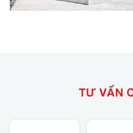
Green Key Global
ISO 21401
Combo Du Lịch Bền Vững
TƯ VẤN 