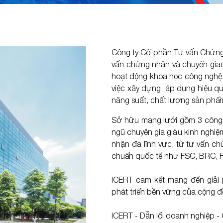
m
m
Xem thêm
Xem thêm
HIỆM XÃ HỘI
ỜNG - NĂNG LƯỢNG
AN NINH HÀNG HÓA
LOGISTICS - XUẤT NHẬP 
Công ty Cổ phần Tư vấn Chứng n
1
C-TPAT
FDA
vấn chứng nhận và chuyển giao 
hoạt động khoa học công nghệ
META
4
TAPA
FDA Thái Lan & Philippines
việc xây dựng, áp dụng hiệu q
ISO 28000
KFDA
năng suất, chất lượng sản phẩm
FCE & SID
Sở hữu mạng lưới gồm 3 công ty
ngũ chuyên gia giàu kinh nghiệ
FSVP
nhận đa lĩnh vực, từ tư vấn c
m
m
Xem thêm
chuẩn quốc tế như FSC, BRC, F
HỆ THÔNG TIN
ICERT cam kết mang đến giải 
phát triển bền vững của cộng đ
27000
ICERT - Dẫn lối doanh nghiệp 
1