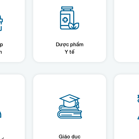
ệp
Dược phẩm
m
Y tế
Giáo dục