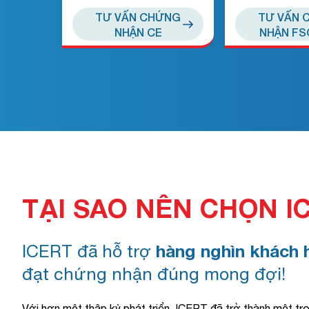
TƯ VẤN CHỨNG
TƯ VẤN 
NHẬN CE
NHẬN FS
TẠI SAO NÊN CHỌN I
ICERT đã hỗ trợ
hàng nghìn khách 
đạt chứng nhận đúng mong đợi!
Với hơn một thập kỷ phát triển, ICERT đã trở thành một tr