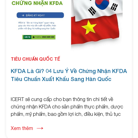
TIÊU CHUẨN QUỐC TẾ
KFDA Là Gì? 04 Lưu Ý Về Chứng Nhận KFDA
Tiêu Chuẩn Xuất Khẩu Sang Hàn Quốc
ICERT sẽ cung cấp cho bạn thông tin chi tiết về
chứng nhận KFDA cho sản phẩm thực phẩm, dược
phẩm, mỹ phẩm, bao gồm lợi ích, điều kiện, thủ tục
đăng ký chứng nhận KFDA để xuất khẩu vào Thị
Xem thêm
Trường Hàn Quốc mới nhất 2026. Liên hệ ngay!