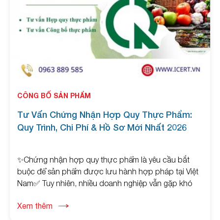
CÔNG BỐ SẢN PHẨM
Tư Vấn Chứng Nhận Hợp Quy Thực Phẩm:
Quy Trình, Chi Phí & Hồ Sơ Mới Nhất 2026
✨Chứng nhận hợp quy thực phẩm là yêu cầu bắt
buộc để sản phẩm được lưu hành hợp pháp tại Việt
Nam✅ Tuy nhiên, nhiều doanh nghiệp vẫn gặp khó
khăn trong việc xác định quy chuẩn, chuẩn bị hồ sơ
Xem thêm
và tối ưu chi phí thực hiện✅ Bài viết này sẽ giúp bạn
hiểu rõ toàn bộ quy trình, chi phí và cách làm hợp quy