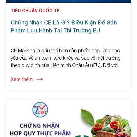
TIÊU CHUẨN QUỐC TẾ
Chứng Nhận CE Là Gì? Điều Kiện Để Sản
Phẩm Lưu Hành Tại Thị Trường EU
CE Marking là dấu thể hiện sản phẩm đáp ứng các
yêu cầu về an toàn, sức khỏe và bảo vệ môi trường
theo quy định của Liên minh Châu Âu (EU). Đối với
nhiều nhóm sản phẩm như thiết bị điện, máy móc,
Xem thêm
thiết bị y tế, đồ chơi và vật liệu xây dựng, việc đáp
ứng yêu cầu CE là điều kiện quan trọng để sản phẩm
được lưu hành hợp pháp tại thị trường châu Âu.
Việc hiểu đúng về CE Marking giúp doanh nghiệp chủ
động chuẩn bị hồ sơ kỹ thuật, đánh giá sự phù hợp
và xây dựng chiến lược xuất khẩu hiệu quả.