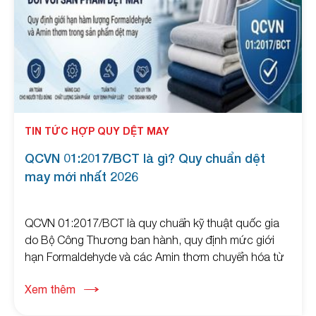
TIN TỨC HỢP QUY DỆT MAY
QCVN 01:2017/BCT là gì? Quy chuẩn dệt
may mới nhất 2026
QCVN 01:2017/BCT là quy chuẩn kỹ thuật quốc gia
do Bộ Công Thương ban hành, quy định mức giới
hạn Formaldehyde và các Amin thơm chuyển hóa từ
thuốc nhuộm Azo trong sản phẩm dệt may. Quy
Xem thêm
chuẩn áp dụng đối với nhiều tổ chức, cá nhân sản
xuất, nhập khẩu và kinh doanh sản phẩm dệt may tại