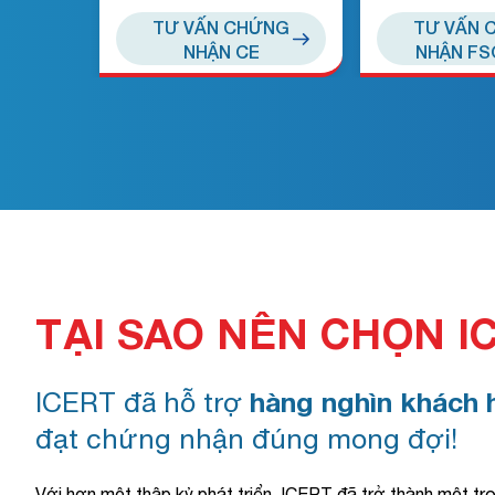
TƯ VẤN CHỨNG
TƯ VẤN 
NHẬN CE
NHẬN FS
TẠI SAO NÊN CHỌN I
ICERT đã hỗ trợ
hàng nghìn khách 
đạt chứng nhận đúng mong đợi!
Với hơn một thập kỷ phát triển, ICERT đã trở thành một tr