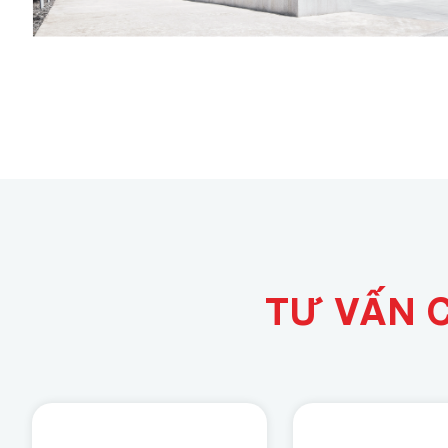
Green Key Global
ISO 21401
Combo Du Lịch Bền Vững
TƯ VẤN 