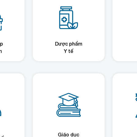
ệp
Dược phẩm
m
Y tế
Giáo dục