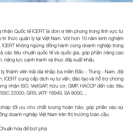
Xem thêm
KHẨU
BRAND QUỐC TẾ
GIÁO DỤC
hận Quốc tế ICERT là đơn vị tiên phong trong lĩnh vực tư
SCS
ISO 9001
tri thức quản lý tại Việt Nam. Với hơn 10 năm kinh nghiệm
, ICERT không ngừng đồng hành cùng doanh nghiệp trong
WALMART
ISO 14001
uả các tiêu chuẩn quốc tế và quốc gia, góp phần nâng cao
COSTCO
ISO 45001
, năng lực cạnh tranh và thúc đẩy xuất khẩu.
Disney
 thành viên trải dài khắp ba miền Bắc - Trung - Nam, đội
m, ICERT cung cấp dịch vụ tư vấn, đào tạo và hỗ trợ chứng
ADIDAS
hứng nhận ISO, VietGAP, hữu cơ, GMP, HACCP đến các tiêu
Xem thêm
SSC 22000, GRS, IATF 16949, SA 8000,...
pháp tối ưu cho chất lượng hoàn hảo, góp phần vào sự
ồng doanh nghiệp Việt Nam trên thị trường toàn cầu.
- Chuẩn hóa để bứt phá