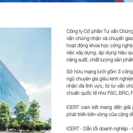
m
m
Xem thêm
Xem thêm
HIỆM XÃ HỘI
ỜNG - NĂNG LƯỢNG
AN NINH HÀNG HÓA
LOGISTICS - XUẤT NHẬP 
Công ty Cổ phần Tư vấn Chứng n
1
C-TPAT
FDA
vấn chứng nhận và chuyển giao 
hoạt động khoa học công nghệ
META
4
TAPA
FDA Thái Lan & Philippines
việc xây dựng, áp dụng hiệu q
ISO 28000
KFDA
năng suất, chất lượng sản phẩm
FCE & SID
Sở hữu mạng lưới gồm 3 công ty
ngũ chuyên gia giàu kinh nghiệ
FSVP
nhận đa lĩnh vực, từ tư vấn c
m
m
Xem thêm
chuẩn quốc tế như FSC, BRC, F
HỆ THÔNG TIN
ICERT cam kết mang đến giải 
phát triển bền vững của cộng đ
27000
ICERT - Dẫn lối doanh nghiệp 
1