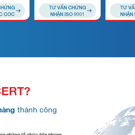
CHỨNG
TƯ VẤN CHỨNG
TƯ V
C COC
NHẬN ISO 9001
NHẬN 
CERT?
hàng
thành công
ong những tổ chức tiên phong